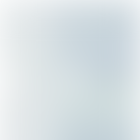
Door
Edin
Mujagić
H
oofdeconoom bij OHV
Vermogensbeheer